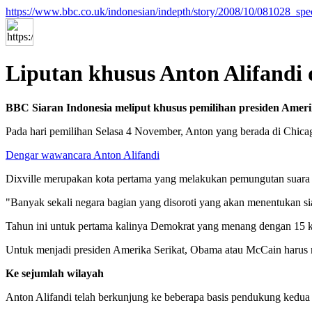
https://www.bbc.co.uk/indonesian/indepth/story/2008/10/081028_spec
Liputan khusus Anton Alifandi 
BBC Siaran Indonesia meliput khusus pemilihan presiden Amerik
Pada hari pemilihan Selasa 4 November, Anton yang berada di Chica
Dengar wawancara Anton Alifandi
Dixville merupakan kota pertama yang melakukan pemungutan suara da
"Banyak sekali negara bagian yang disoroti yang akan menentukan si
Tahun ini untuk pertama kalinya Demokrat yang menang dengan 15 k
Untuk menjadi presiden Amerika Serikat, Obama atau McCain harus me
Ke sejumlah wilayah
Anton Alifandi telah berkunjung ke beberapa basis pendukung kedua c