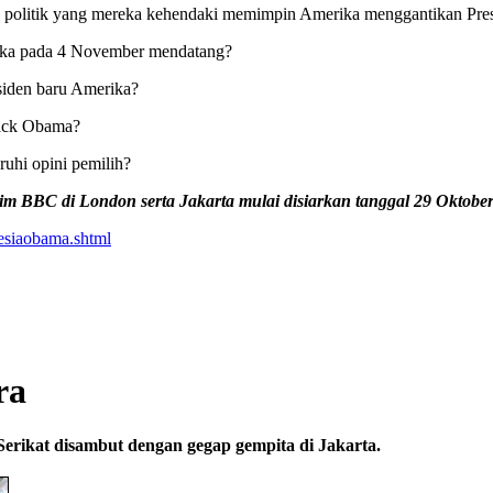
nda politik yang mereka kehendaki memimpin Amerika menggantikan Pr
rika pada 4 November mendatang?
iden baru Amerika?
rack Obama?
uhi opini pemilih?
tim BBC di London serta Jakarta mulai disiarkan tanggal 29 Oktobe
esiaobama.shtml
ra
rikat disambut dengan gegap gempita di Jakarta.