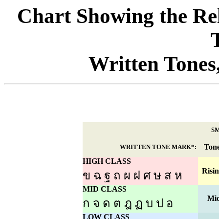
Chart Showing the Rel
Written Tones
S
Ton
WRITTEN TONE MARK*:
HIGH CLASS
Risi
ข ฉ ฐ ถ ผ ฝ ศ ษ ส ห
MID CLASS
Mi
ก จ ด ต ฎ ฏ บ ป อ
LOW CLASS