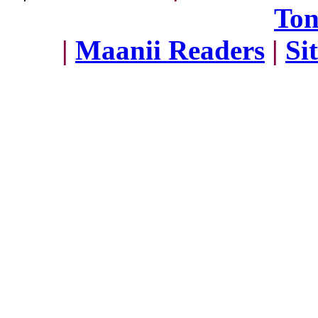
To
|
Maanii Readers
|
Si